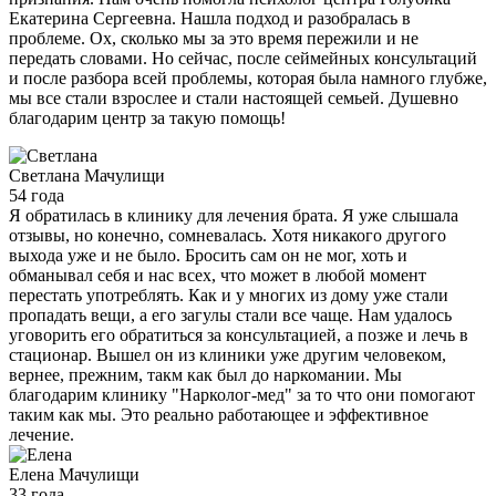
Екатерина Сергеевна. Нашла подход и разобралась в
проблеме. Ох, сколько мы за это время пережили и не
передать словами. Но сейчас, после сеймейных консультаций
и после разбора всей проблемы, которая была намного глубже,
мы все стали взрослее и стали настоящей семьей. Душевно
благодарим центр за такую помощь!
Светлана
Мачулищи
54 года
Я обратилась в клинику для лечения брата. Я уже слышала
отзывы, но конечно, сомневалась. Хотя никакого другого
выхода уже и не было. Бросить сам он не мог, хоть и
обманывал себя и нас всех, что может в любой момент
перестать употреблять. Как и у многих из дому уже стали
пропадать вещи, а его загулы стали все чаще. Нам удалось
уговорить его обратиться за консультацией, а позже и лечь в
стационар. Вышел он из клиники уже другим человеком,
вернее, прежним, такм как был до наркомании. Мы
благодарим клинику "Нарколог-мед" за то что они помогают
таким как мы. Это реально работающее и эффективное
лечение.
Елена
Мачулищи
33 года