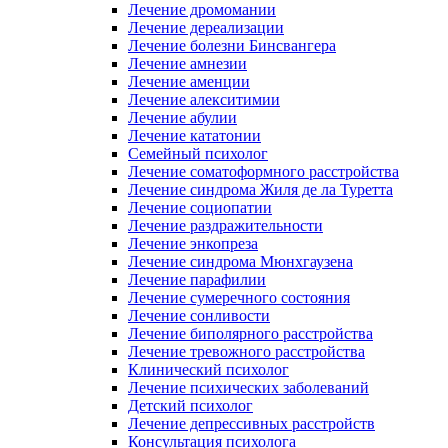
Лечение дромомании
Лечение дереализации
Лечение болезни Бинсвангера
Лечение амнезии
Лечение аменции
Лечение алекситимии
Лечение абулии
Лечение кататонии
Семейный психолог
Лечение соматоформного расстройства
Лечение синдрома Жиля де ла Туретта
Лечение социопатии
Лечение раздражительности
Лечение энкопреза
Лечение синдрома Мюнхгаузена
Лечение парафилии
Лечение сумеречного состояния
Лечение сонливости
Лечение биполярного расстройства
Лечение тревожного расстройства
Клинический психолог
Лечение психических заболеваний
Детский психолог
Лечение депрессивных расстройств
Консультация психолога