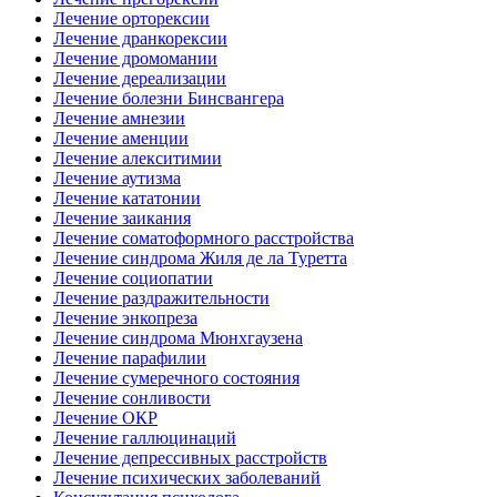
Лечение орторексии
Лечение дранкорексии
Лечение дромомании
Лечение дереализации
Лечение болезни Бинсвангера
Лечение амнезии
Лечение аменции
Лечение алекситимии
Лечение аутизма
Лечение кататонии
Лечение заикания
Лечение соматоформного расстройства
Лечение синдрома Жиля де ла Туретта
Лечение социопатии
Лечение раздражительности
Лечение энкопреза
Лечение синдрома Мюнхгаузена
Лечение парафилии
Лечение сумеречного состояния
Лечение сонливости
Лечение ОКР
Лечение галлюцинаций
Лечение депрессивных расстройств
Лечение психических заболеваний