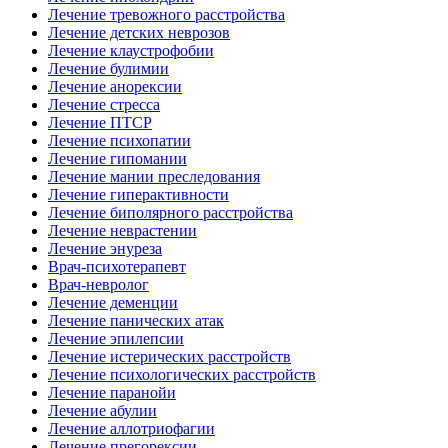
Лечение тревожного расстройства
Лечение детских неврозов
Лечение клаустрофобии
Лечение булимии
Лечение анорексии
Лечение стресса
Лечение ПТСР
Лечение психопатии
Лечение гипомании
Лечение мании преследования
Лечение гиперактивности
Лечение биполярного расстройства
Лечение неврастении
Лечение энуреза
Врач-психотерапевт
Врач-невролог
Лечение деменции
Лечение панических атак
Лечение эпилепсии
Лечение истерических расстройств
Лечение психологических расстройств
Лечение паранойи
Лечение абулии
Лечение аллотриофагии
Лечение прегорексии