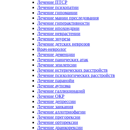
Лечение ПТСР
Лечение психопатии
Лечение гипомании
Лечение мании преследования
Лечение гиперактивности
Лечение ипохондрии
Лечение неврастении
Лечение энуреза
Лечение детских неврозов
Врач-невролог
Лечение деменции
Лечение панических атак
Лечение эпилепсии
Лечение истерических расстройств
Лечение психологических расстройств
Лечение паранойи
Лечение аутизма
Лечение галлюцинаций
Лечение ОКР
Лечение депрессии
Лечение заикания
Лечение аллотриофагии
Лечение прегорексии
Лечение орторексии
Лечение дранкорексии